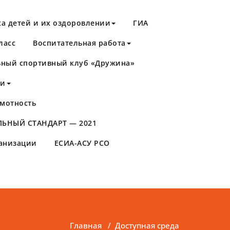
а детей и их оздоровлении
ГИА
ласс
Воспитательная работа
ный спортивный клуб «Дружина»
ти
мотность
ЬНЫЙ СТАНДАРТ — 2021
ганизации
ЕСИА-АСУ РСО
Главная
/
Доступная среда