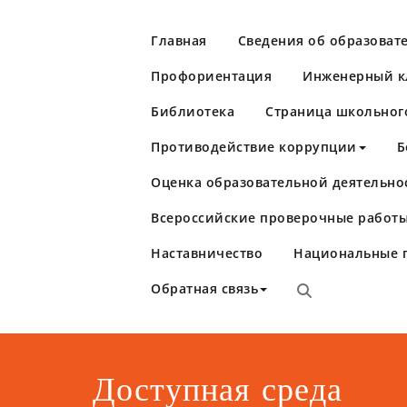
Перейти
к
Главная
Сведения об образоват
содержимому
Профориентация
Инженерный кл
Библиотека
Страница школьног
Противодействие коррупции
Б
Оценка образовательной деятельно
Школа №86
Самара
Всероссийские проверочные работы
Наставничество
Национальные 
Обратная связь
Доступная среда