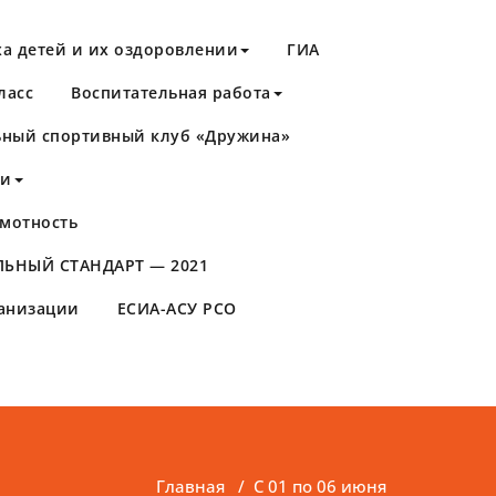
а детей и их оздоровлении
ГИА
ласс
Воспитательная работа
ный спортивный клуб «Дружина»
ти
мотность
ЬНЫЙ СТАНДАРТ — 2021
ганизации
ЕСИА-АСУ РСО
Главная
/
С 01 по 06 июня