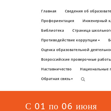
Перейти
к
Главная
Сведения об образоват
содержимому
Профориентация
Инженерный кл
Библиотека
Страница школьног
Противодействие коррупции
Б
Оценка образовательной деятельно
Школа №86
Самара
Всероссийские проверочные работы
Наставничество
Национальные 
Обратная связь
С 01 по 06 июня