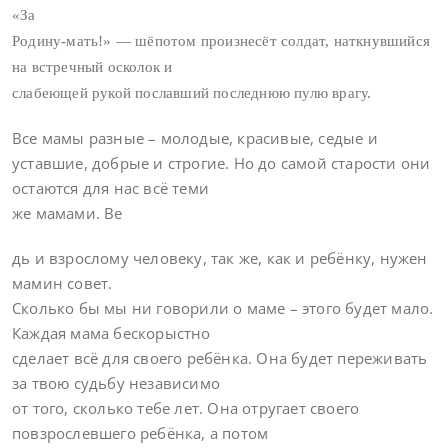
«За
Родину-мать!» — шёпотом произнесёт солдат, наткнувшийся
на встречный осколок и
слабеющей рукой пославший последнюю пулю врагу.
Все мамы разные – молодые, красивые, седые и
уставшие, добрые и строгие. Но до самой старости они
остаются для нас всё теми
же мамами. Ве
дь и взрослому человеку, так же, как и ребёнку, нужен
мамин совет.
Сколько бы мы ни говорили о маме – этого будет мало.
Каждая мама бескорыстно
сделает всё для своего ребёнка. Она будет переживать
за твою судьбу независимо
от того, сколько тебе лет. Она отругает своего
пов
зрослевшего ребёнка, а потом