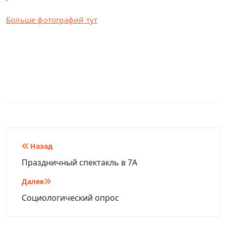
Больше фотографий тут
Навигация
Назад
по
Праздничный спектакль в 7А
записям
Далее
Cоциологический опрос