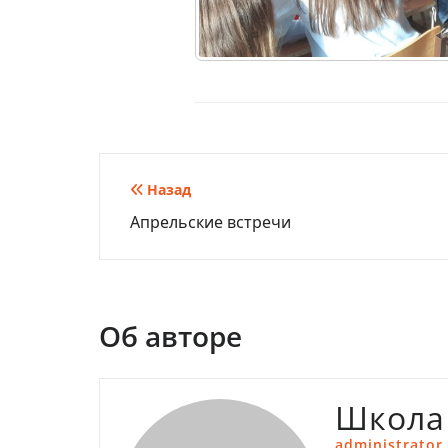
Навигация
Назад
Апрельские встречи
по
записям
Об авторе
Школа
administrator