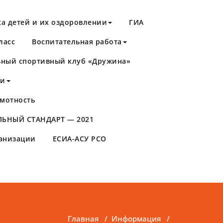
а детей и их оздоровлении
ГИА
ласс
Воспитательная работа
ный спортивный клуб «Дружина»
ти
мотность
ЬНЫЙ СТАНДАРТ — 2021
ганизации
ЕСИА-АСУ РСО
Главная
/
Информация
/