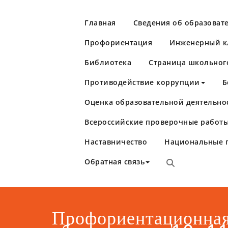
Перейти
к
Главная
Сведения об образоват
содержимому
Профориентация
Инженерный кл
Библиотека
Страница школьног
Противодействие коррупции
Б
Оценка образовательной деятельно
Школа №86
Самара
Всероссийские проверочные работы
Наставничество
Национальные 
Обратная связь
Профориентационная