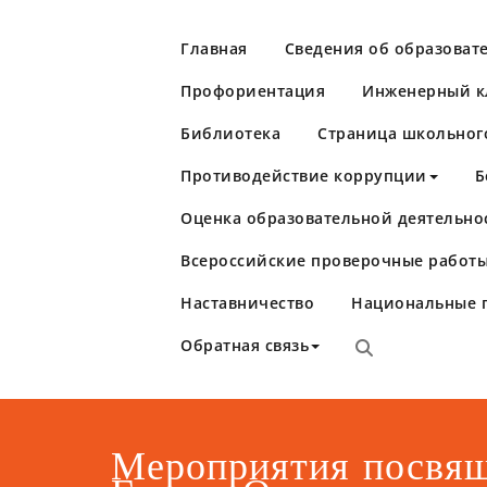
Перейти
к
Главная
Сведения об образоват
содержимому
Профориентация
Инженерный кл
Библиотека
Страница школьног
Противодействие коррупции
Б
Оценка образовательной деятельно
Школа №86
Самара
Всероссийские проверочные работы
Наставничество
Национальные 
Обратная связь
Мероприятия посвя