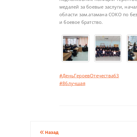
медалей за боевые заслуги, нач
области зам.атамана СОКО по безо
и боевое братство.
#ДеньГероевОтечества63
#86лучшая
Навигация
Назад