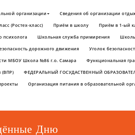
ельной организации
Сведения об организации отдых
асс (Ростех-класс)
Приём в школу
Приём в 1-ый к
о психолога
Школьная служба примирения
Школь
езопасность дорожного движения
Уголок безопаснос
сти МБОУ Школа №86 г.о. Самара
Функциональная гра
 (ВПР)
​ФЕДЕРАЛЬНЫЙ ГОСУДАСТВЕННЫЙ ОБРАЗОВАТЕЛ
проекты
Организация питания в образовательной ор
щённые Дню