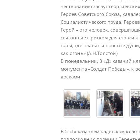
чествованию заслуг георгиевских
Героев Советского Союза, кавале
Социалистического труда, Герое
Герой – это человек, совершив
связанные с риском для его жизн
горы, где плавятся простые души
как огонь» (А.Н.Толстой)
В понедельник, 8 «Д» казачий кл
монумента «Солдат Победы», к 
досками.
В 5 «Г» казачьем кадетском клас
подполковник полиции Терентье