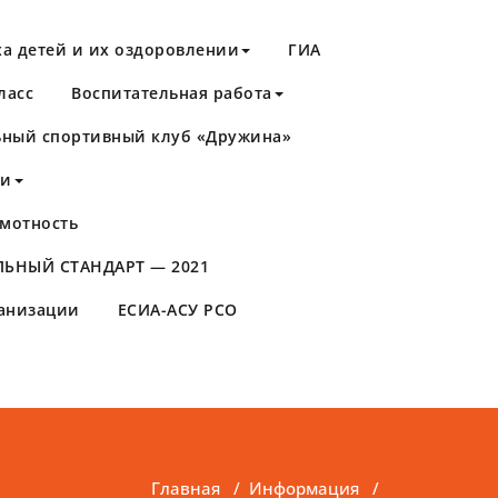
а детей и их оздоровлении
ГИА
ласс
Воспитательная работа
ный спортивный клуб «Дружина»
ти
мотность
ЬНЫЙ СТАНДАРТ — 2021
ганизации
ЕСИА-АСУ РСО
Главная
/
Информация
/