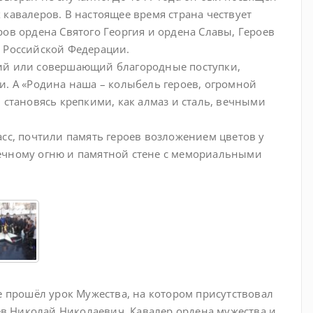
 кавалеров. В настоящее время страна чествует
ров ордена Святого Георгия и ордена Славы, Героев
в Российской Федерации.
ший или совершающий благородные поступки,
и. А «Родина наша – колыбель героев, огромной
, становясь крепкими, как алмаз и сталь, вечными
асс, почтили память героев возложением цветов у
вечному огню и памятной стене с мемориальными
се прошёл урок Мужества, на котором присутствовал
в Николай Николаевич. Кавалер ордена мужества и