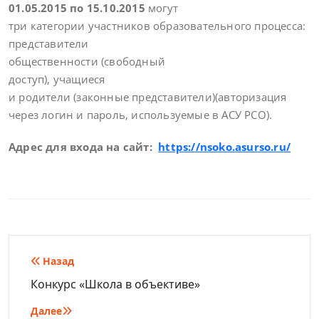
01.05.2015 по 15.10.2015
могут
три категории участников образовательного процесса:
представители
общественности
(свободный
доступ),
учащиеся
и родители (законные представители)
(авторизация
через логин и пароль, используемые в АСУ РСО).
Адрес для входа на сайт:
https://nsoko.asurso.ru/
Навигация
Назад
по
Конкурс «Школа в объективе»
записям
Далее