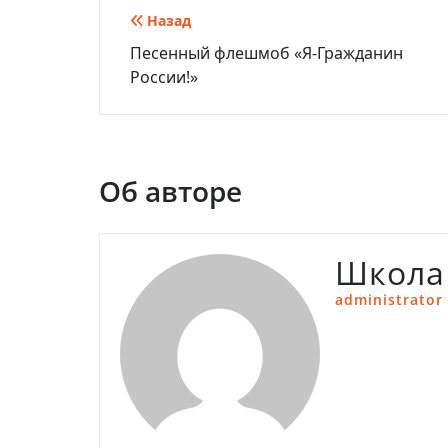
Навигация
Назад
Песенный флешмоб «Я-Гражданин
по
России!»
записям
Об авторе
Школа
administrator