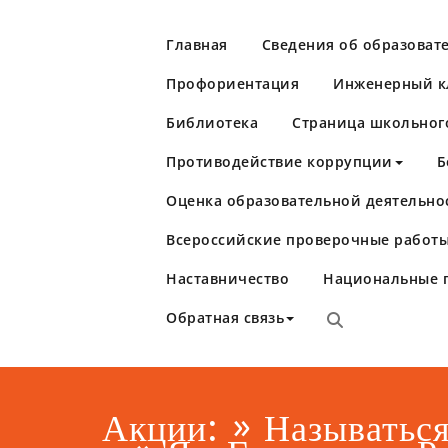
Перейти
к
Главная
Сведения об образоват
содержимому
Профориентация
Инженерный кл
Библиотека
Страница школьног
Противодействие коррупции
Б
Оценка образовательной деятельно
Школа №86
Самара
Всероссийские проверочные работы
Наставничество
Национальные 
Обратная связь
Акции: » Называтьс