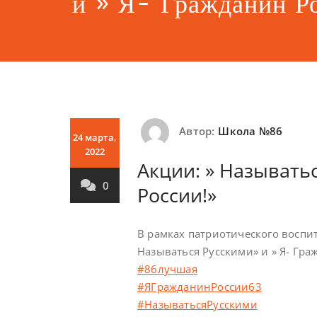
и » Я- Гражданин Р
Автор:
Школа №86
24 марта,
2022
Акции: » Называтьс
0
России!»
В рамках патриотического воспит
Называться Русскими» и » Я- Гра
#86лучшая
#ЯГражданинРоссии63
#НазыватьсяРусскими