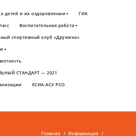
а детей и их оздоровлении
ГИА
ласс
Воспитательная работа
ный спортивный клуб «Дружина»
ти
мотность
ЬНЫЙ СТАНДАРТ — 2021
ганизации
ЕСИА-АСУ РСО
Главная
/
Информация
/