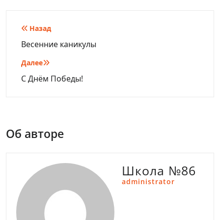
Навигация
Назад
по
Весенние каникулы
записям
Далее
С Днём Победы!
Об авторе
Школа №86
administrator