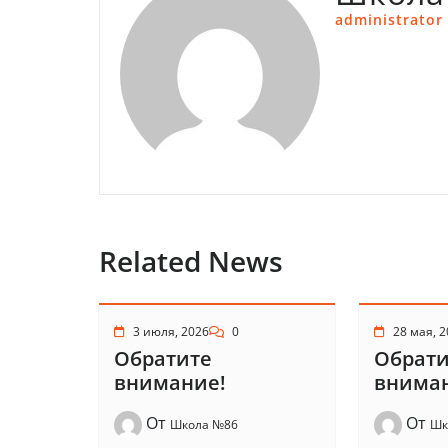
administrator
Related News
3 июля, 2026
0
28 мая, 
Обратите
Обрати
внимание!
внима
От
От
Школа №86
Шк