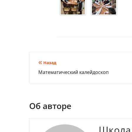
Навигация
Назад
Математический калейдоскоп
по
записям
Об авторе
Школа