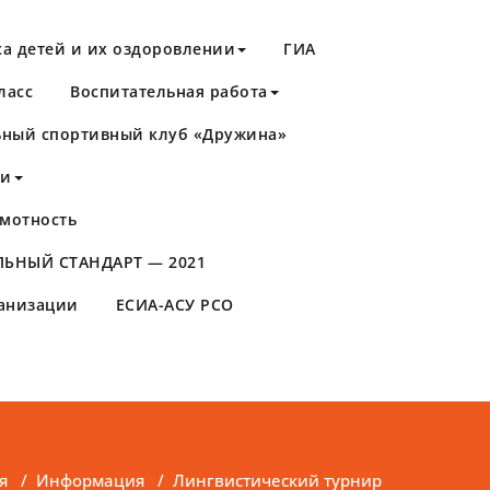
а детей и их оздоровлении
ГИА
ласс
Воспитательная работа
ный спортивный клуб «Дружина»
ти
мотность
ЬНЫЙ СТАНДАРТ — 2021
ганизации
ЕСИА-АСУ РСО
я
/
Информация
/
Лингвистический турнир