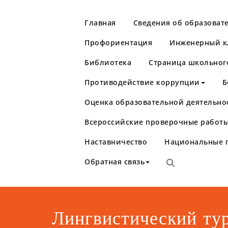
Перейти
к
Главная
Сведения об образоват
содержимому
Профориентация
Инженерный кл
Библиотека
Страница школьног
Противодействие коррупции
Б
Оценка образовательной деятельно
Школа №86
Самара
Всероссийские проверочные работы
Наставничество
Национальные 
Обратная связь
Лингвистический ту