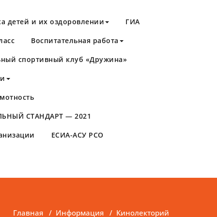
а детей и их оздоровлении
ГИА
ласс
Воспитательная работа
ный спортивный клуб «Дружина»
ти
мотность
ЬНЫЙ СТАНДАРТ — 2021
ганизации
ЕСИА-АСУ РСО
Главная
/
Информация
/
Кинолекторий