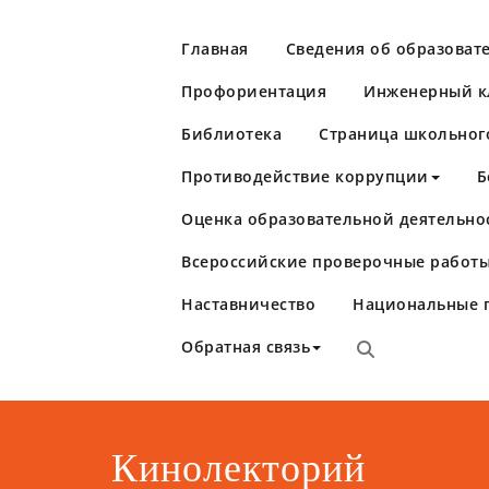
Перейти
к
Главная
Сведения об образоват
содержимому
Профориентация
Инженерный кл
Библиотека
Страница школьног
Противодействие коррупции
Б
Оценка образовательной деятельно
Школа №86
Самара
Всероссийские проверочные работы
Наставничество
Национальные 
Обратная связь
Кинолекторий