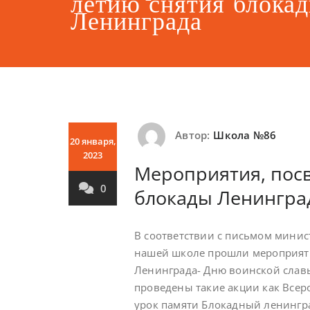
летию снятия блока
Ленинграда
Автор:
Школа №86
20 января,
2023
Мероприятия, пос
0
блокады Ленингра
В соответствии с письмом минис
нашей школе прошли мероприяти
Ленинграда- Дню воинской славы
проведены такие акции как Всер
урок памяти Блокадный ленинград