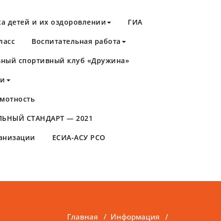
а детей и их оздоровлении
ГИА
ласс
Воспитательная работа
ный спортивный клуб «Дружина»
ти
мотность
ЬНЫЙ СТАНДАРТ — 2021
ганизации
ЕСИА-АСУ РСО
Главная
/
Информация
/