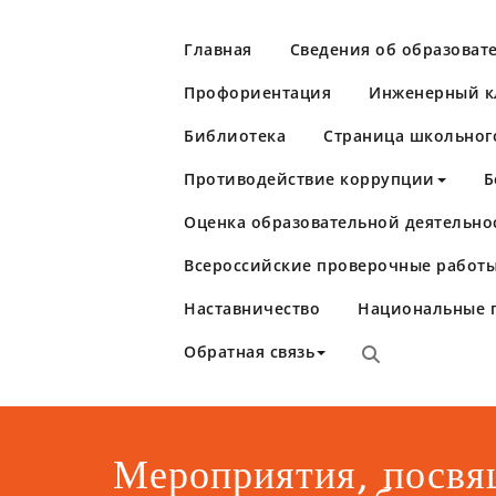
Перейти
к
Главная
Сведения об образоват
содержимому
Профориентация
Инженерный кл
Библиотека
Страница школьног
Противодействие коррупции
Б
Оценка образовательной деятельно
Школа №86
Самара
Всероссийские проверочные работы
Наставничество
Национальные 
Обратная связь
Мероприятия, посв