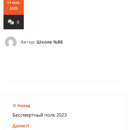
14 мая,
2023
0
Автор:
Школа №86
Навигация
Назад
по
Бессмертный полк 2023
записям
Далее