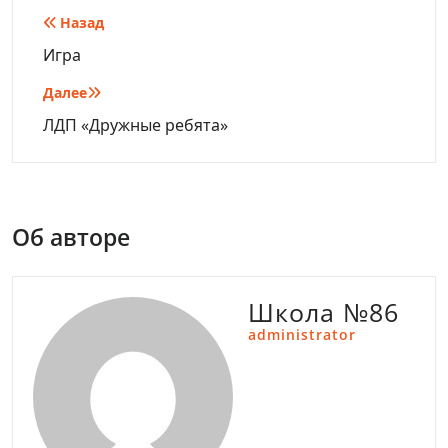
Навигация
Назад
по
Игра
записям
Далее
ЛДП «Дружные ребята»
Об авторе
Школа №86
administrator