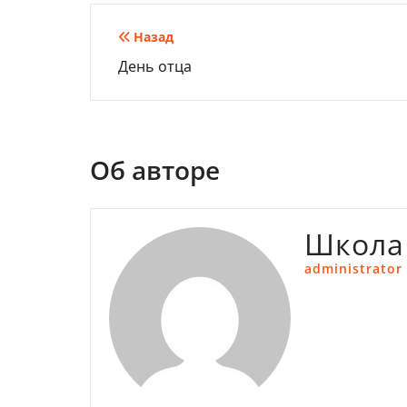
Навигация
Назад
День отца
по
записям
Об авторе
Школа
administrator