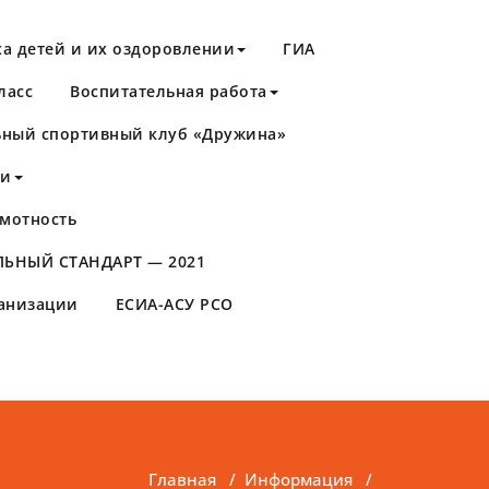
а детей и их оздоровлении
ГИА
ласс
Воспитательная работа
ный спортивный клуб «Дружина»
ти
мотность
ЬНЫЙ СТАНДАРТ — 2021
ганизации
ЕСИА-АСУ РСО
Главная
/
Информация
/