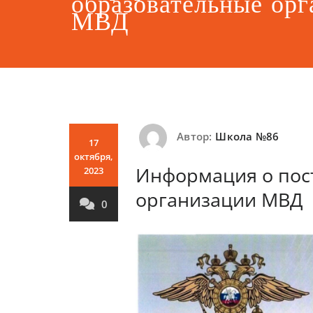
образовательные орг
МВД
Автор:
Школа №86
17
октября,
Информация о пос
2023
организации МВД
0