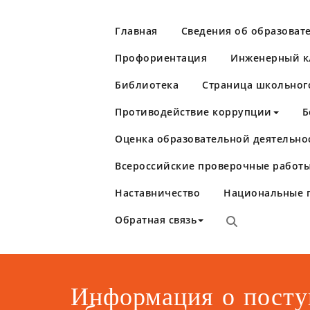
Перейти
к
Главная
Сведения об образоват
содержимому
Профориентация
Инженерный кл
Библиотека
Страница школьног
Противодействие коррупции
Б
Оценка образовательной деятельно
Школа №86
Самара
Всероссийские проверочные работы
Наставничество
Национальные 
Обратная связь
Информация о посту