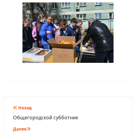
Навигация
Назад
по
Общегородской субботник
записям
Далее