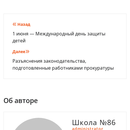
Навигация
Назад
по
1 июня — Международный день защиты
детей
записям
Далее
Разъяснения законодательства,
подготовленные работниками прокуратуры
Об авторе
Школа №86
administrator