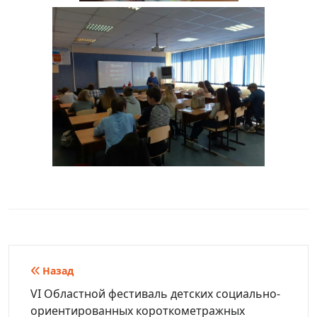
Навигация
Назад
по
VI Областной фестиваль детских социально-
ориентированных короткометражных
записям