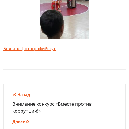
Больше фотографий тут
Навигация
Назад
по
Внимание конкурс «Вместе против
коррупции!»
записям
Далее