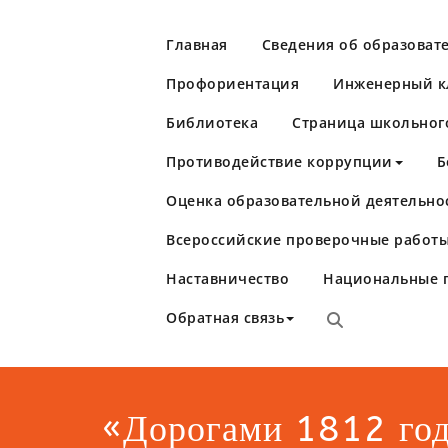
Перейти
к
Главная
Сведения об образоват
содержимому
Профориентация
Инженерный кл
Библиотека
Страница школьног
Противодействие коррупции
Б
Оценка образовательной деятельно
Школа №86
Самара
Всероссийские проверочные работы
Наставничество
Национальные 
Обратная связь
«Дорогами 1812 го