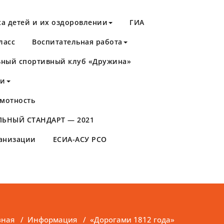
а детей и их оздоровлении
ГИА
ласс
Воспитательная работа
ный спортивный клуб «Дружина»
ти
мотность
ЬНЫЙ СТАНДАРТ — 2021
ганизации
ЕСИА-АСУ РСО
вная
/
Информация
/
«Дорогами 1812 года»