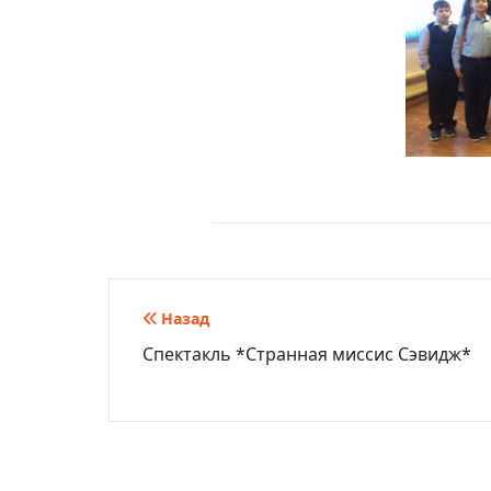
Навигация
Назад
Спектакль *Странная миссис Сэвидж*
по
записям