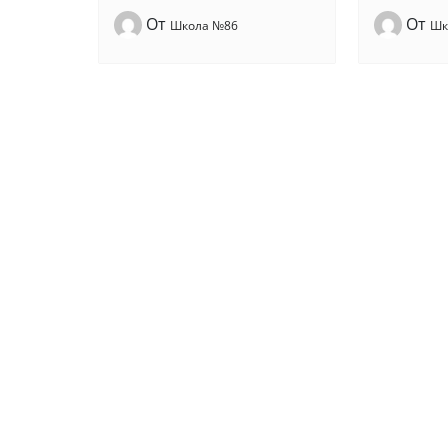
От
От
Школа №86
Шк