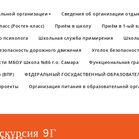
ельной организации
Сведения об организации отдых
асс (Ростех-класс)
Приём в школу
Приём в 1-ый к
о психолога
Школьная служба примирения
Школь
езопасность дорожного движения
Уголок безопаснос
сти МБОУ Школа №86 г.о. Самара
Функциональная гра
 (ВПР)
​ФЕДЕРАЛЬНЫЙ ГОСУДАСТВЕННЫЙ ОБРАЗОВАТЕЛ
проекты
Организация питания в образовательной ор
скурсия 9Г