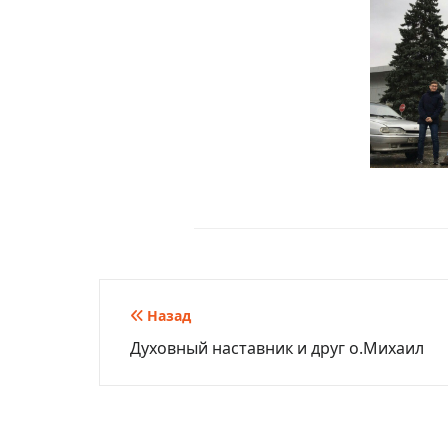
Навигация
Назад
Духовный наставник и друг о.Михаил
по
записям