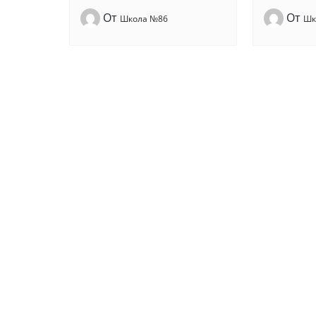
От
От
Школа №86
Шк