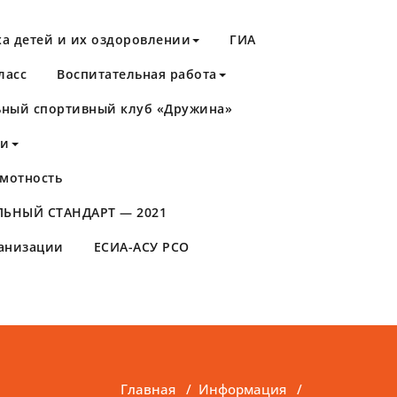
а детей и их оздоровлении
ГИА
ласс
Воспитательная работа
ный спортивный клуб «Дружина»
ти
мотность
ЬНЫЙ СТАНДАРТ — 2021
ганизации
ЕСИА-АСУ РСО
Главная
/
Информация
/