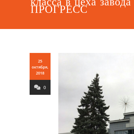
класса в цеха завод
ПРОГРЕСС
25
октября,
2018
0