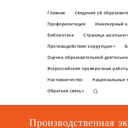
Перейти
к
Главная
Сведения об образоват
содержимому
Профориентация
Инженерный кл
Библиотека
Страница школьног
Противодействие коррупции
Б
Оценка образовательной деятельно
Школа №86
Самара
Всероссийские проверочные работы
Наставничество
Национальные 
Обратная связь
Производственная эк