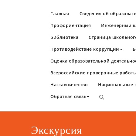
Перейти
к
Главная
Сведения об образоват
содержимому
Профориентация
Инженерный кл
Библиотека
Страница школьног
Противодействие коррупции
Б
Оценка образовательной деятельно
Школа №86
Самара
Всероссийские проверочные работы
Наставничество
Национальные 
Обратная связь
Экскурсия