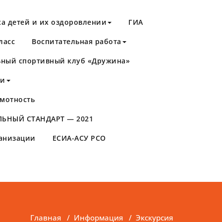
а детей и их оздоровлении
ГИА
ласс
Воспитательная работа
ный спортивный клуб «Дружина»
ти
мотность
ЬНЫЙ СТАНДАРТ — 2021
ганизации
ЕСИА-АСУ РСО
Главная
/
Информация
/
Экскурсия