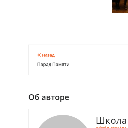
Навигация
Назад
Парад Памяти
по
записям
Об авторе
Школа
administrator