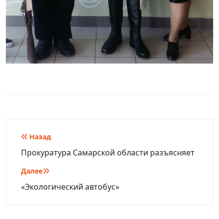
Навигация
Назад
по
Прокуратура Cамарской области разъясняет
записям
Далее
«Экологический автобус»