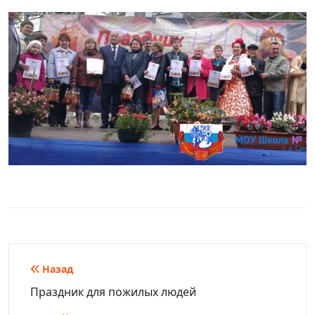
Навигация
Назад
по
Праздник для пожилых людей
записям