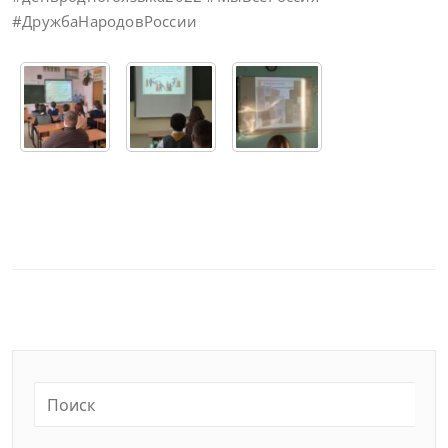
#ДружбаНародовРоссии