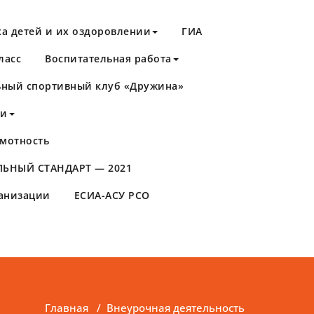
а детей и их оздоровлении
ГИА
ласс
Воспитательная работа
ный спортивный клуб «Дружина»
ти
мотность
ЬНЫЙ СТАНДАРТ — 2021
ганизации
ЕСИА-АСУ РСО
Главная
/
Внеурочная деятельность