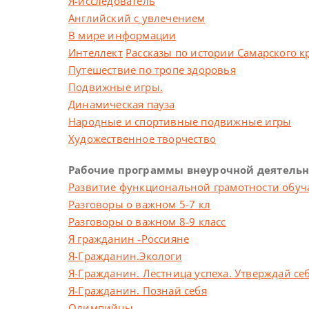
Я-исследователь
Английский с увлечением
В мире информации
Интеллект
Рассказы по истории Самарского к
Путешествие по тропе здоровья
Подвижные игры.
Динамическая пауза
Народные и спортивные подвижные игры
Художественное творчество
Рабочие программы внеурочной деятельнос
Развитие функциональной грамотности обу
Разговоры о важном 5-7 кл
Разговоры о важном 8-9 класс
Я гражданин -Россияне
Я-Гражданин.Экологи
Я-Гражданин. Лестница успеха. Утверждай се
Я-Гражданин. Познай себя
Олимпийцы