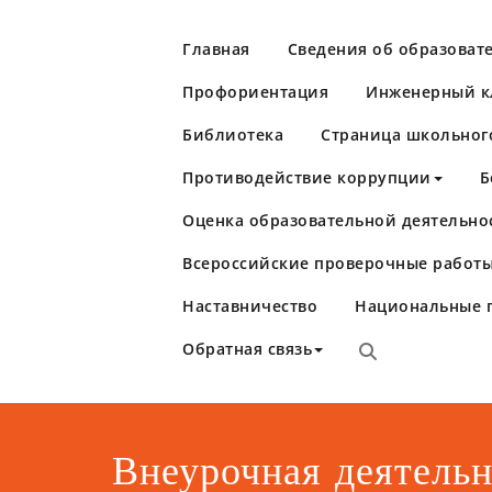
Перейти
к
Главная
Сведения об образоват
содержимому
Профориентация
Инженерный кл
Библиотека
Страница школьног
Противодействие коррупции
Б
Оценка образовательной деятельно
Школа №86
Самара
Всероссийские проверочные работы
Наставничество
Национальные 
Обратная связь
Внеурочная деятельн